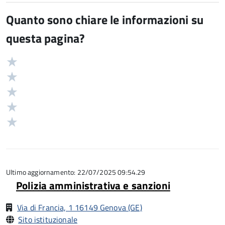
Quanto sono chiare le informazioni su
questa pagina?
Valuta
Valutazione
5
Valuta
stelle
4
Valuta
su
stelle
3
Valuta
5
su
stelle
2
Valuta
5
su
stelle
1
5
su
stelle
5
su
5
Ultimo aggiornamento: 22/07/2025 09:54.29
Polizia amministrativa e sanzioni
Via di Francia, 1 16149 Genova (GE)
Sito istituzionale