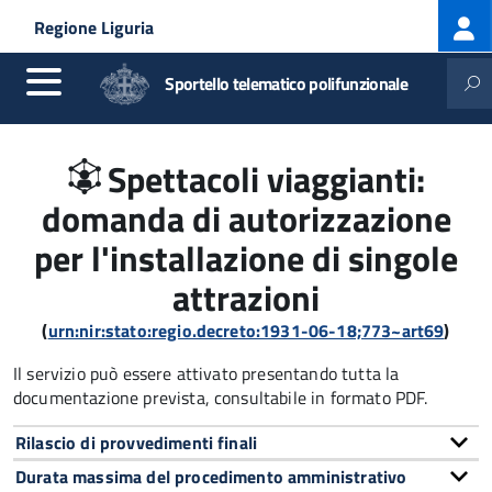
Log
Salta al contenuto principale
Skip to site navigation
Regione Liguria
me
Sportello telematico polifunzionale
Spettacoli viaggianti:
domanda di autorizzazione
per l'installazione di singole
attrazioni
(
urn:nir:stato:regio.decreto:1931-06-18;773~art69
)
Il servizio può essere attivato presentando tutta la
documentazione prevista, consultabile in formato PDF.
Rilascio di provvedimenti finali
Durata massima del procedimento amministrativo