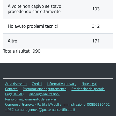
A volte non capivo se stavo
193
procedendo correttamente
Ho avuto problemi tecnici
312
Altro
171
Totale risultati: 990
Area riservata
Crediti
Informativa privacy
Note legali
Contatti
Prenotazione appuntamento
Statistiche del portale
Leggi le FAQ
Riepilogo valutazioni
Piano di miglioramento dei servizi
Comune di Genova - Partita IVA dell'amministrazione: 00856930102
- PEC: comunegenova@postemailcertificata.it