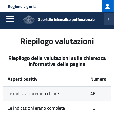
Log
Salta al contenuto principale
Skip to site navigation
Regione Liguria
me
Sportello telematico polifunzionale
Riepilogo valutazioni
Riepilogo delle valutazioni sulla chiarezza
informativa delle pagine
Aspetti positivi
Numero
Le indicazioni erano chiare
46
Le indicazioni erano complete
13