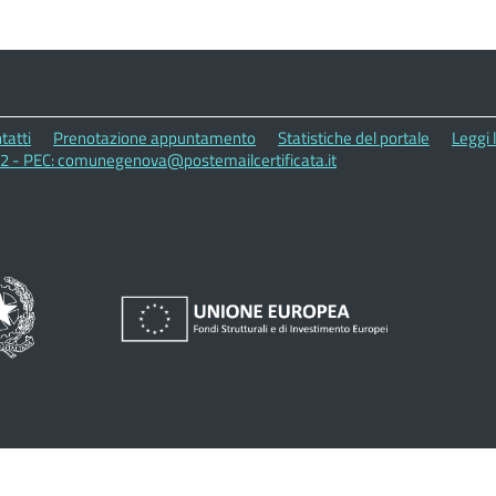
tatti
Prenotazione appuntamento
Statistiche del portale
Leggi 
02 - PEC: comunegenova@postemailcertificata.it