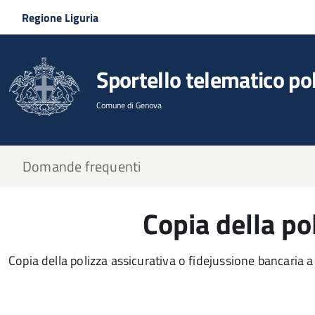
Salta al contenuto principale
Skip to site navigation
Regione Liguria
Sportello telematico po
Comune di Genova
Domande frequenti
Copia della po
Copia della polizza assicurativa o fidejussione bancaria a 