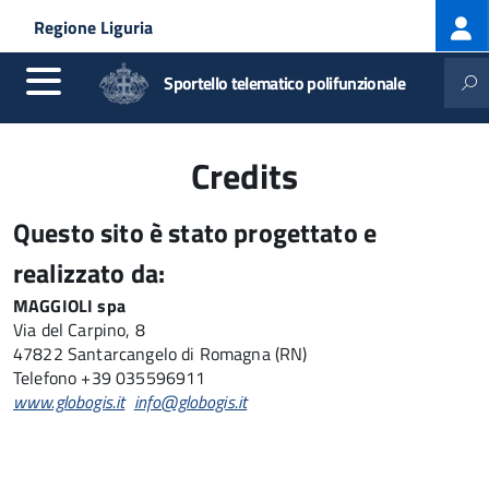
Log
Salta al contenuto principale
Skip to site navigation
Regione Liguria
me
Sportello telematico polifunzionale
Credits
Questo sito è stato progettato e
realizzato da:
MAGGIOLI spa
Via del Carpino, 8
47822 Santarcangelo di Romagna (RN)
Telefono +39 035596911
www.globogis.it
info@globogis.it