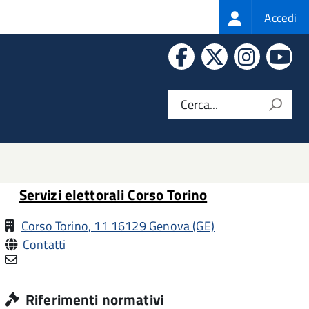
Login
Accedi
menu
Facebook
X
Instagra
Yo
Cerca...
Servizi elettorali Corso Torino
Corso Torino, 11 16129 Genova (GE)
Contatti
Riferimenti normativi