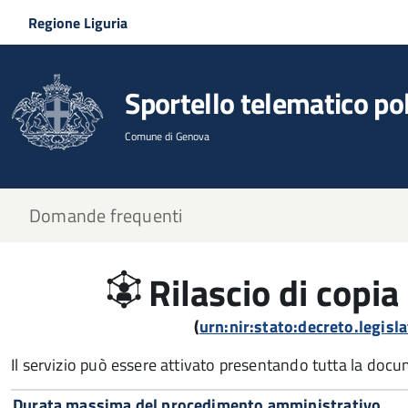
Salta al contenuto principale
Skip to site navigation
Regione Liguria
Sportello telematico po
Comune di Genova
Domande frequenti
Rilascio di copia 
(
urn:nir:stato:decreto.legis
Il servizio può essere attivato presentando tutta la doc
Durata massima del procedimento amministrativo