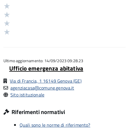
5
Valuta
stelle
4
Valuta
su
stelle
3
Valuta
5
su
stelle
2
Valuta
5
su
stelle
1
5
su
stelle
5
su
5
Ultimo aggiornamento: 14/09/2023 09:28.23
Ufficio emergenza abitativa
Via di Francia, 1 16149 Genova (GE)
agenziacasa@comune.genova.it
Sito istituzionale
Riferimenti normativi
Quali sono le norme di riferimento?