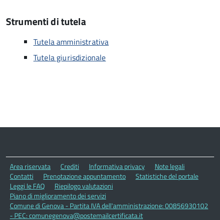
Strumenti di tutela
Tutela amministrativa
Tutela giurisdizionale
Area riservata
Crediti
Informativa privacy
Note legali
Contatti
Prenotazione appuntamento
Statistiche del portale
Leggi le FAQ
Riepilogo valutazioni
Piano di miglioramento dei servizi
Comune di Genova - Partita IVA dell'amministrazione: 00856930102
- PEC: comunegenova@postemailcertificata.it