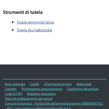
Strumenti di tutela
Tutela amministrativa
Tutela giurisdizionale
Area riservata
Crediti
Informativa privacy
Note legali
Contatti
Prenotazione appuntamento
Statistiche del portale
Leggi le FAQ
Riepilogo valutazioni
Piano di miglioramento dei servizi
Comune di Genova - Partita IVA dell'amministrazione: 00856930102
- PEC: comunegenova@postemailcertificata.it