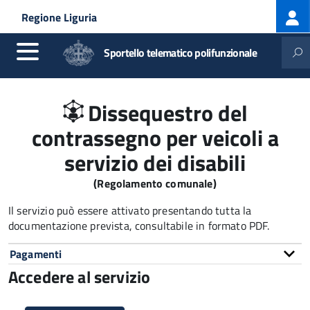
Log
Salta al contenuto principale
Skip to site navigation
Regione Liguria
me
Sportello telematico polifunzionale
Dissequestro del
contrassegno per veicoli a
servizio dei disabili
(Regolamento comunale)
Il servizio può essere attivato presentando tutta la
documentazione prevista, consultabile in formato PDF.
Pagamenti
Accedere al servizio