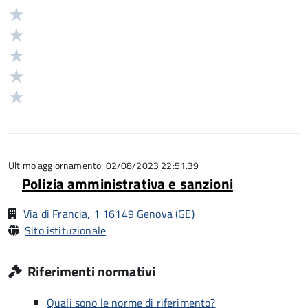
Valuta
Valutazione
5
Valuta
stelle
4
Valuta
su
stelle
3
Valuta
5
su
stelle
2
Valuta
5
su
stelle
1
5
su
stelle
5
su
5
Ultimo aggiornamento: 02/08/2023 22:51.39
Polizia amministrativa e sanzioni
Via di Francia, 1 16149 Genova (GE)
Sito istituzionale
Riferimenti normativi
Quali sono le norme di riferimento?