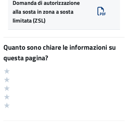
Domanda di autorizzazione
alla sosta in zona a sosta
limitata (ZSL)
Quanto sono chiare le informazioni su
questa pagina?
Valuta
Valutazione
5
Valuta
stelle
4
Valuta
su
stelle
3
Valuta
5
su
stelle
2
Valuta
5
su
stelle
1
5
su
stelle
5
su