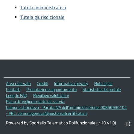
Tutela amministrativa
Tutela giurisdizionale
Area riservata
Crediti
Informativa privacy
Note legali
Contatti
Prenotazione appuntamento
Statistiche del portale
Leggi le FAQ
Riepilogo valutazioni
Piano di miglioramento dei servizi
Comune di Genova - Partita IVA dell'amministrazione: 00856930102
- PEC: comunegenova@postemailcertificata.it
Powered by Sportello Telematico Polifunzionale (v. 10.41.0)