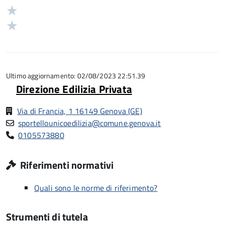
su
stelle
3
Valuta
5
su
stelle
2
Valuta
5
su
stelle
1
5
su
stelle
5
su
5
Ultimo aggiornamento: 02/08/2023 22:51.39
Direzione Edilizia Privata
Via di Francia, 1 16149 Genova (GE)
sportellounicoedilizia@comune.genova.it
0105573880
Riferimenti normativi
Quali sono le norme di riferimento?
Strumenti di tutela